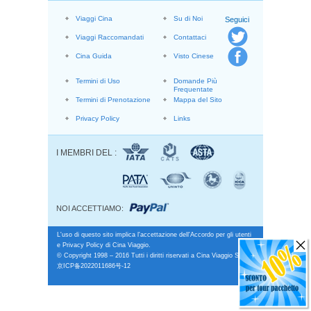
Viaggi Cina
Su di Noi
Seguici
Viaggi Raccomandati
Contattaci
Cina Guida
Visto Cinese
Termini di Uso
Domande Più
Frequentate
Termini di Prenotazione
Mappa del Sito
Privacy Policy
Links
I MEMBRI DEL :
NOI ACCETTIAMO:
L'uso di questo sito implica l'accettazione dell'Accordo per gli utenti
e Privacy Policy di Cina Viaggio.
© Copyright 1998 – 2016 Tutti i diritti riservati a Cina Viaggio S.r.l.
京ICP备2022011686号-12